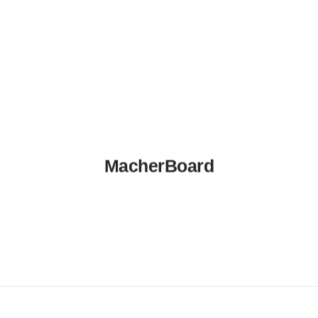
MULTISPORT AREAL
JETZT SPENDEN
MacherBoard